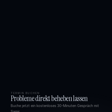
Services
Prozess
Preise
KOSTENLOSER CHECK
Analyse
Portfolio
Website
Preisrechner
Blog
Kontakt
Kostenloses Erstgespräch
TERMIN BUCHEN
Probleme direkt beheben lassen
Buche jetzt ein kostenloses 30-Minuten Gespräch mit 
Samir